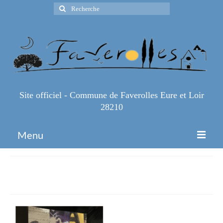
Rechercher
:
Site officiel - Commune de Faverolles Eure et Loir
28210
Menu
Accueil
Affiche
Espace Pro
Infos Pratiques