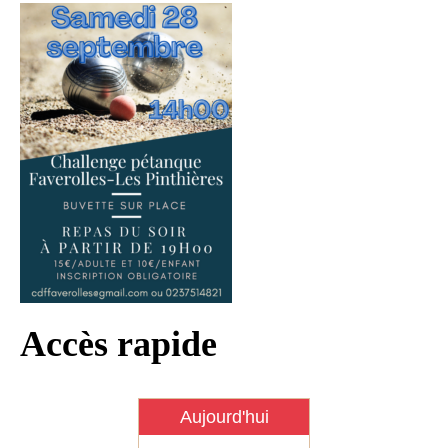
Infos règlementaires
Contact et horaires
Mon village
Mes démarches
Faverolles dans la presse
Faverolles Infos – Format
numérique
Séjourner à Faverolles
Nos Partenaires
Accès rapide
Aujourd'hui