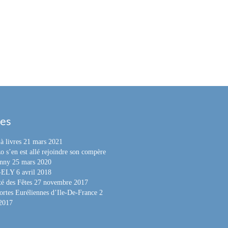
les
à livres
21 mars 2021
o s’en est allé rejoindre son compère
nny
25 mars 2020
e-ELY
6 avril 2018
é des Fêtes
27 novembre 2017
ortes Euréliennes d’Ile-De-France
2
 2017