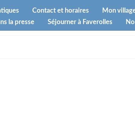
atiques
Contact et horaires
Mon villag
ns la presse
Séjourner à Faverolles
No
-GRENIER-2023-A4