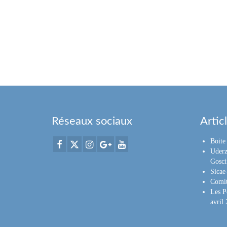
Réseaux sociaux
Artic
Boite 
Uderz
Gosci
Sica
Comit
Les P
avril