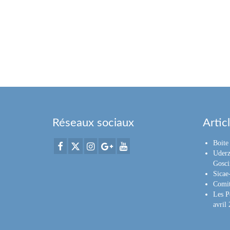
Réseaux sociaux
Artic
Boite 
Uderz
Gosci
Sica
Comit
Les P
avril