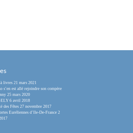
les
à livres
21 mars 2021
o s’en est allé rejoindre son compère
nny
25 mars 2020
e-ELY
6 avril 2018
é des Fêtes
27 novembre 2017
ortes Euréliennes d’Ile-De-France
2
 2017