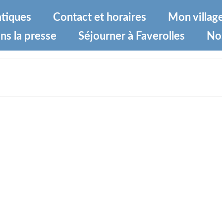
atiques
Contact et horaires
Mon villag
ns la presse
Séjourner à Faverolles
No