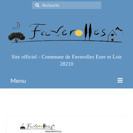
Rechercher
:
Site officiel - Commune de Faverolles Eure et Loir
28210
Menu
Accueil
Enigmo-balade-V3
Espace Pro
Infos Pratiques