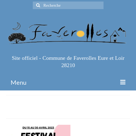
Rechercher
:
Site officiel - Commune de Faverolles Eure et Loir
28210
Menu
Accueil
festival-partimom
Espace Pro
Infos Pratiques