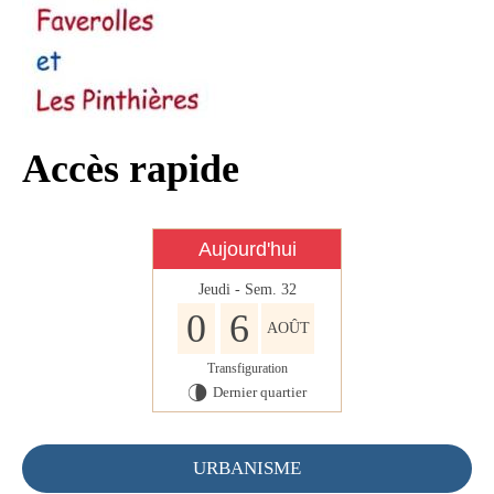
Infos règlementaires
Contact et horaires
Mon village
Mes démarches
Accès rapide
Faverolles dans la presse
Faverolles Infos – Format
Aujourd'hui
numérique
Jeudi - Sem. 32
Séjourner à Faverolles
0
6
AOÛT
Nos Partenaires
Transfiguration
Dernier quartier
U
URBANISME