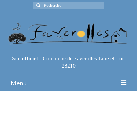
Rechercher
:
Site officiel - Commune de Faverolles Eure et Loir
28210
Menu
Accueil
Une-vente-de-sapin-se-fera-
Espace Pro
comme-chaque-annee-au-
Infos Pratiques
marche-de-Noel