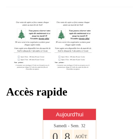
Infos règlementaires
Contact et horaires
Mon village
Mes démarches
Faverolles dans la presse
Faverolles Infos – Format
numérique
Séjourner à Faverolles
Accès rapide
Nos Partenaires
Aujourd'hui
Samedi - Sem. 32
0
8
AOÛT