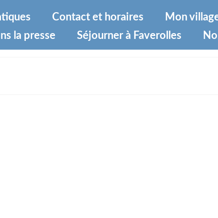
atiques
Contact et horaires
Mon villag
ns la presse
Séjourner à Faverolles
No