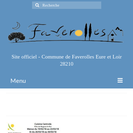
Rechercher
:
Site officiel - Commune de Faverolles Eure et Loir
28210
Menu
Accueil
menu jusqu’au 30-03
Espace Pro
Infos Pratiques