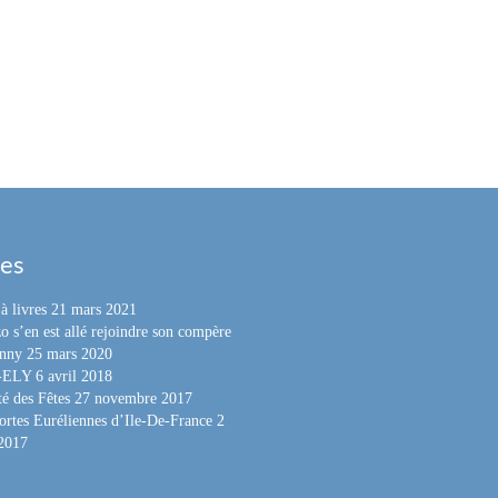
les
à livres
21 mars 2021
o s’en est allé rejoindre son compère
nny
25 mars 2020
e-ELY
6 avril 2018
é des Fêtes
27 novembre 2017
ortes Euréliennes d’Ile-De-France
2
 2017