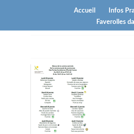
Accueil
Infos Pr
Faverolles da
menus