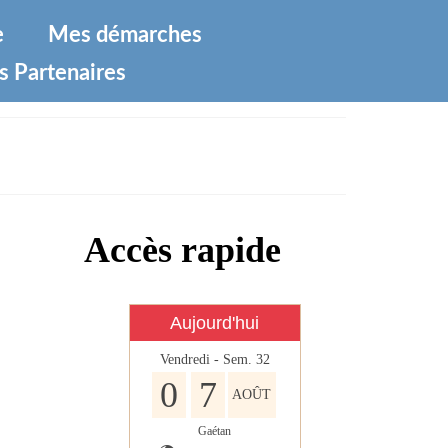
e
Mes démarches
s Partenaires
Accès rapide
Aujourd'hui
Vendredi - Sem. 32
0
7
AOÛT
Gaétan