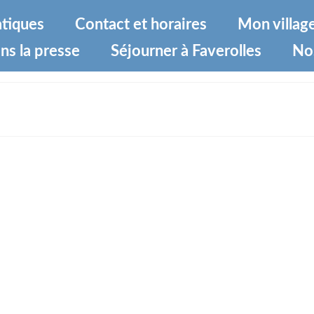
atiques
Contact et horaires
Mon villag
ns la presse
Séjourner à Faverolles
No