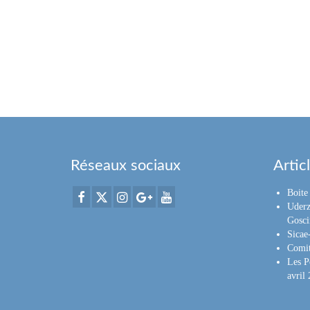
Réseaux sociaux
Artic
Boite 
Uderz
Gosci
Sica
Comit
Les P
avril