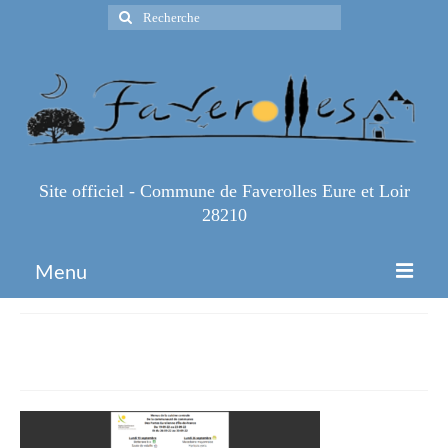
Rechercher
:
Site officiel - Commune de Faverolles Eure et Loir
28210
Menu
Accueil
Menus-38-39
Espace Pro
Infos Pratiques