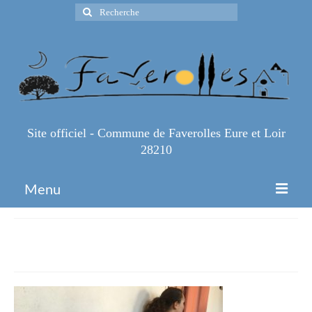
Rechercher
:
Site officiel - Commune de Faverolles Eure et Loir
28210
Menu
Accueil
IMG_1077
Espace Pro
Infos Pratiques