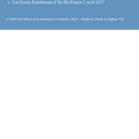
Les Portes Euréliennes d’Ile-De-France
2 avril 2017
© 2026 Site Officiel de la commune de Faverolles 28210 - WordPress Theme by
Kadence WP