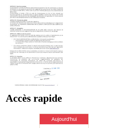
Infos règlementaires
Contact et horaires
Mon village
Mes démarches
Faverolles dans la presse
Faverolles Infos – Format
numérique
Séjourner à Faverolles
Nos Partenaires
Accès rapide
Aujourd'hui