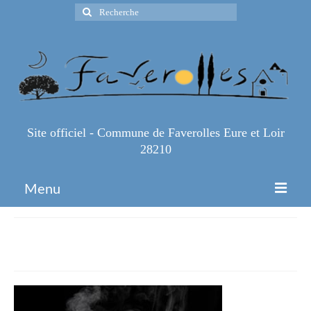
Rechercher
:
Site officiel - Commune de Faverolles Eure et Loir
28210
Menu
Accueil
pizza
Espace Pro
Infos Pratiques