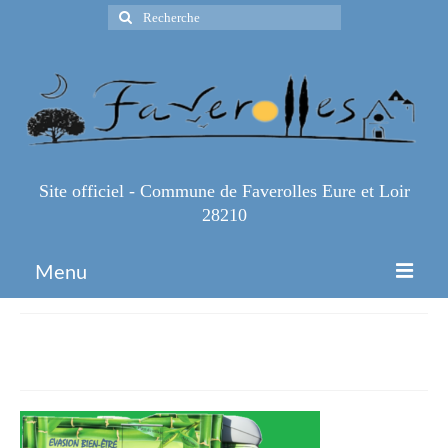
Rechercher
:
Site officiel - Commune de Faverolles Eure et Loir
28210
Menu
Accueil
Vhicule_fond_vert
Espace Pro
Infos Pratiques