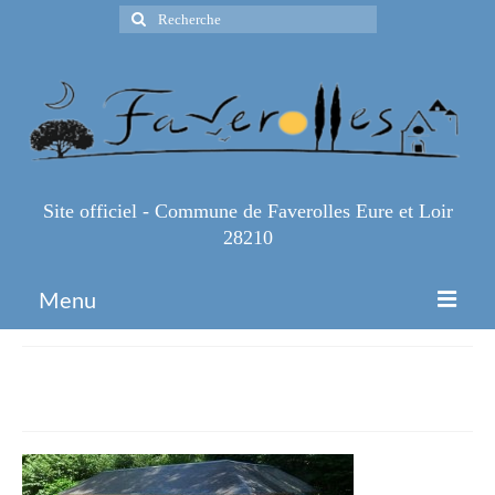
Rechercher
:
Site officiel - Commune de Faverolles Eure et Loir
28210
Menu
Accueil
Faverolles-28210-lavoir
Espace Pro
Infos Pratiques