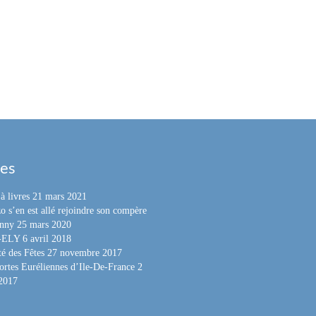
les
à livres
21 mars 2021
o s’en est allé rejoindre son compère
nny
25 mars 2020
e-ELY
6 avril 2018
é des Fêtes
27 novembre 2017
ortes Euréliennes d’Ile-De-France
2
 2017