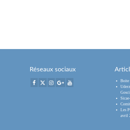
Réseaux sociaux
Artic
Boite 
Uderz
Gosci
Sica
Comit
Les P
avril