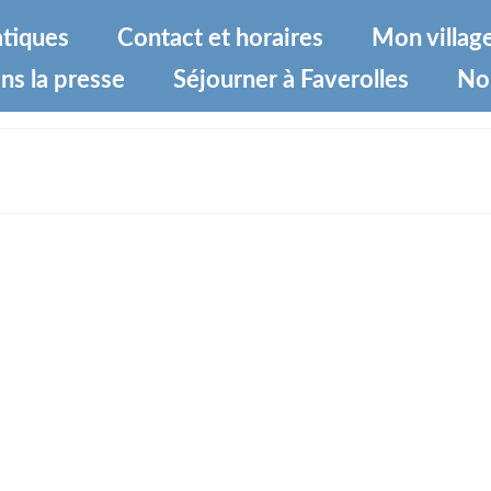
atiques
Contact et horaires
Mon villag
ns la presse
Séjourner à Faverolles
No