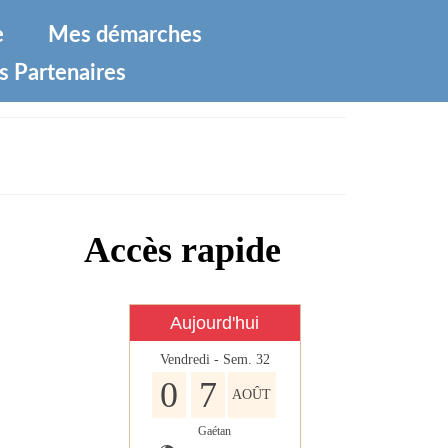
e
Mes démarches
s Partenaires
Accès rapide
Aujourd'hui
Vendredi - Sem. 32
0
7
AOÛT
Gaétan