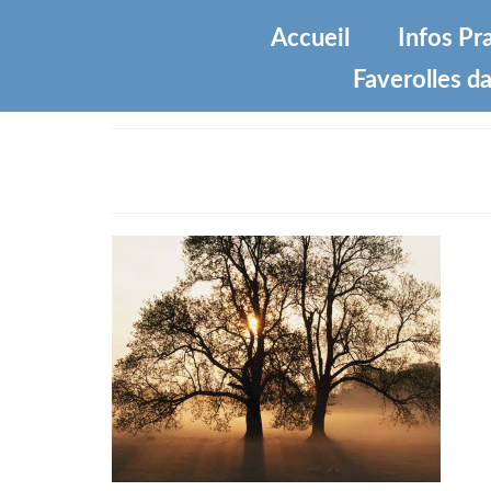
Accueil
Infos Pr
Faverolles da
Tree