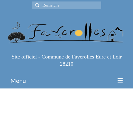
Rechercher
:
Site officiel - Commune de Faverolles Eure et Loir
28210
Menu
Accueil
b6509a4312a4471ff2ecd400edfe
Espace Pro
0
Infos Pratiques