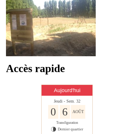
Infos règlementaires
Contact et horaires
Mon village
Mes démarches
Faverolles dans la presse
Faverolles Infos – Format
Accès rapide
numérique
Séjourner à Faverolles
Aujourd'hui
Nos Partenaires
Jeudi - Sem. 32
0
6
AOÛT
Transfiguration
Dernier quartier
U