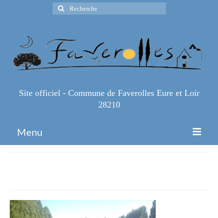
Rechercher
:
Site officiel - Commune de Faverolles Eure et Loir
28210
Menu
Accueil
IMG_4101
Espace Pro
Infos Pratiques