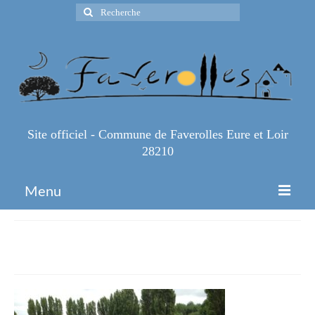
Rechercher
:
Site officiel - Commune de Faverolles Eure et Loir
28210
Menu
Accueil
IMG_4208
Espace Pro
Infos Pratiques