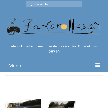
Rechercher
:
Site officiel - Commune de Faverolles Eure et Loir
28210
Menu
Accueil
trottoirs route de Rambouillet
Espace Pro
Infos Pratiques