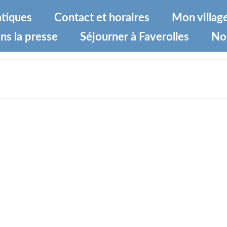
atiques
Contact et horaires
Mon villag
ns la presse
Séjourner à Faverolles
No