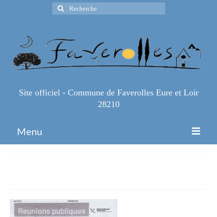
Rechercher
:
Site officiel - Commune de Faverolles Eure et Loir
28210
Menu
Accueil
reunion publique PLUI
Espace Pro
Infos Pratiques