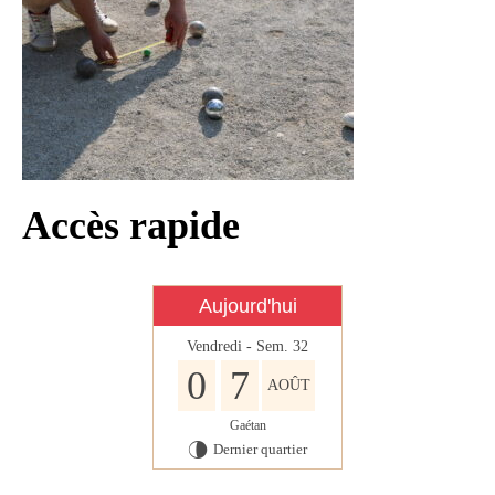
Infos règlementaires
Contact et horaires
Mon village
Mes démarches
Faverolles dans la presse
Accès rapide
Faverolles Infos – Format
numérique
Séjourner à Faverolles
Aujourd'hui
Nos Partenaires
Vendredi - Sem. 32
0
7
AOÛT
Gaétan
Dernier quartier
U