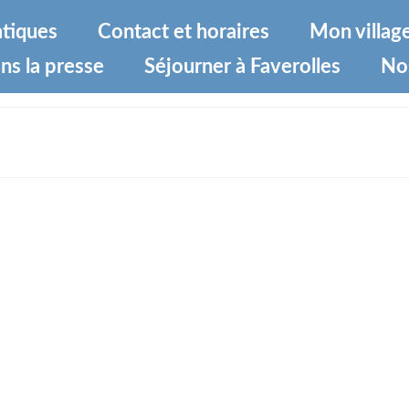
atiques
Contact et horaires
Mon villag
ns la presse
Séjourner à Faverolles
No