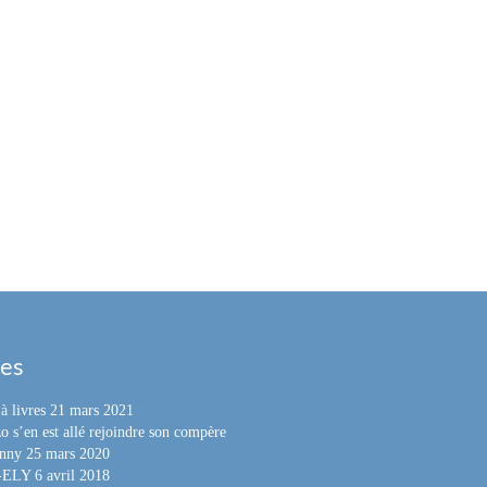
les
à livres
21 mars 2021
o s’en est allé rejoindre son compère
nny
25 mars 2020
e-ELY
6 avril 2018