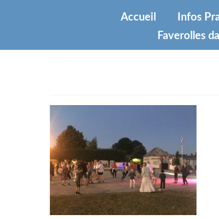
Accueil
Infos Pr
Faverolles da
IMG_2685