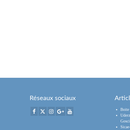
Réseaux sociaux
Artic
Boite 
Uderz
Gosci
Sica