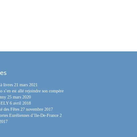
les
à livres
21 mars 2021
o s’en est allé rejoindre son compère
nny
25 mars 2020
e-ELY
6 avril 2018
é des Fêtes
27 novembre 2017
ortes Euréliennes d’Ile-De-France
2
 2017