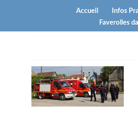
Accueil
Infos Pr
Faverolles da
IMG_5763