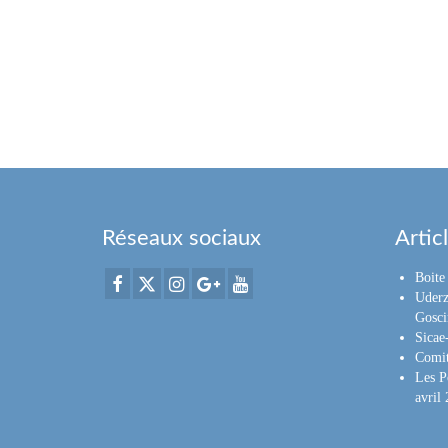
Réseaux sociaux
Artic
Boite 
Uderz
Gosci
Sica
Comit
Les P
avril