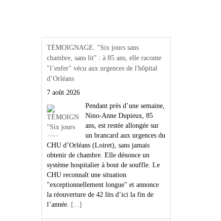
Actualités Région Centre
val de loire
TÉMOIGNAGE. "Six jours sans
chambre, sans lit" : à 85 ans, elle raconte
"l’enfer" vécu aux urgences de l'hôpital
d’Orléans
7 août 2026
Pendant près d’une semaine,
Nino-Anne Dupieux, 85
ans, est restée allongée sur
un brancard aux urgences du
CHU d’Orléans (Loiret), sans jamais
obtenir de chambre. Elle dénonce un
système hospitalier à bout de souffle. Le
CHU reconnaît une situation
"exceptionnellement longue" et annonce
la réouverture de 42 lits d’ici la fin de
l’année.
[...]