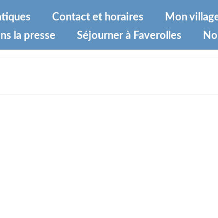
atiques
Contact et horaires
Mon villag
ns la presse
Séjourner à Faverolles
No