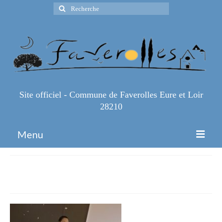
Rechercher
:
Site officiel - Commune de Faverolles Eure et Loir
28210
Menu
Accueil
IMG_9153
Espace Pro
Infos Pratiques