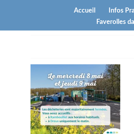
Accueil
Infos Pr
Faverolles da
ooapin