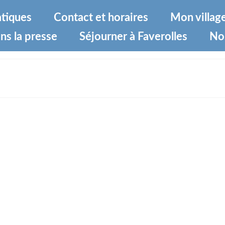
atiques
Contact et horaires
Mon villag
ns la presse
Séjourner à Faverolles
No