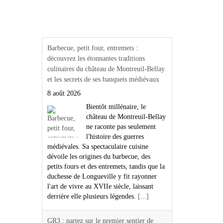
Actualités Région Centre
val de loire
GR3 : partez sur le premier sentier de
grande randonnée de France le long de la
Loire sauvage
8 août 2026
Saviez-vous que le GR3 est
le premier sentier de grande
randonnée balisé de France
? Né en 1947 entre Orléans
et Beaugency, dans le Loiret, il longe la
Loire sauvage sur 1 243 km jusqu'à
l'océan Atlantique. À l'image de La Loire
à Vélo pour les cyclistes, cet itinéraire
emblématique traverse des paysages
remarquables, des châteaux et des villages
de caractère.
[...]
Les transports de demain : quelles