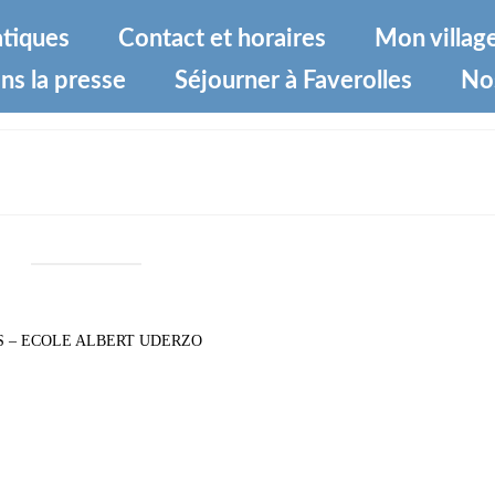
atiques
Contact et horaires
Mon villag
ns la presse
Séjourner à Faverolles
No
lèves Les Gaulois – Ecole Albert UD
S – ECOLE ALBERT UDERZO