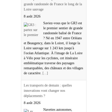
innovations vont changer nos
déplacements ?
8 août 2026
Navettes autonomes,
véhicules partagés,
téléphériques urbains… Les
mobilités de demain
prennent des formes multiples. Partout en
France, des entreprises expérimentent de
nouvelles solutions pour faciliter les
déplacements, notamment dans les
territoires ruraux et périurbains. Entre
innovations technologiques et nouveaux
usages, ces projets espèrent transformer
notre façon de nous déplacer.
[...]
Barbecue, petit four, entremets :
découvrez les étonnantes traditions
culinaires du château de Montreuil-Bellay
et les secrets de ses banquets médiévaux