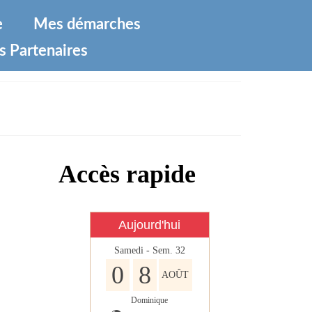
e
Mes démarches
s Partenaires
ERZO
Accès rapide
Aujourd'hui
Samedi - Sem. 32
0
8
AOÛT
Dominique