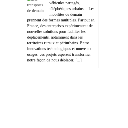
8 août 2026
Bientôt millénaire, le
château de Montreuil-Bellay
ne raconte pas seulement
l'histoire des guerres
médiévales. Sa spectaculaire cuisine
dévoile les origines du barbecue, des
petits fours et des entremets, tandis que la
duchesse de Longueville y fit rayonner
l'art de vivre au XVIIe siècle, laissant
derrière elle plusieurs légendes.
[...]