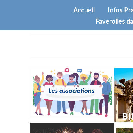
Accueil
Infos Pr
Faverolles da
Mon village