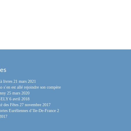
les
à livres
21 mars 2021
o s’en est allé rejoindre son compère
nny
25 mars 2020
e-ELY
6 avril 2018
é des Fêtes
27 novembre 2017
ortes Euréliennes d’Ile-De-France
2
 2017