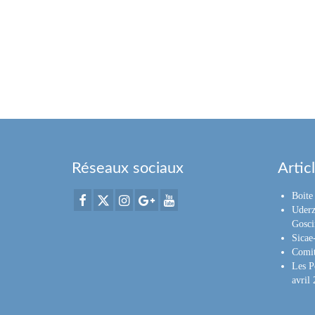
Réseaux sociaux
Artic
Boite 
Uderz
Gosci
Sica
Comit
Les P
avril