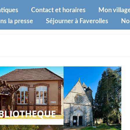
atiques
Contact et horaires
Mon villag
ns la presse
Séjourner à Faverolles
No