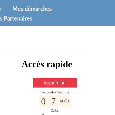
e
Mes démarches
s Partenaires
Accès rapide
Aujourd'hui
Vendredi - Sem. 32
0
7
AOÛT
Gaétan