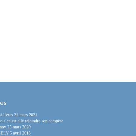
les
à livres
21 mars 2021
o s’en est allé rejoindre son compère
nny
25 mars 2020
e-ELY
6 avril 2018