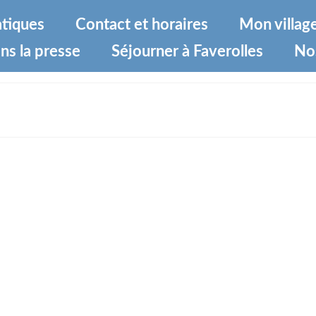
atiques
Contact et horaires
Mon villag
ns la presse
Séjourner à Faverolles
No
b01bd574c7YpzP5FFCpF7lPCyT-0