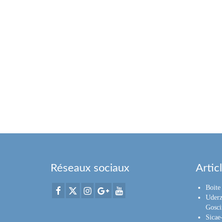
Réseaux sociaux
Artic
Boite 
Uderz
Gosci
Sica