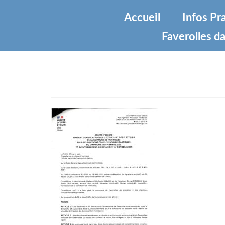
Accueil
Infos Pr
Faverolles da
5b8099a079d44b8dce35cf