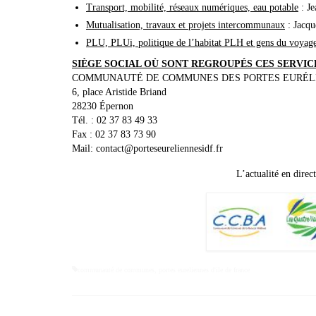
Transport, mobilité, réseaux numériques, eau potable
: Je
Mutualisation, travaux et projets intercommunaux
: Jacqu
PLU, PLUi, politique de l’habitat PLH et gens du voyag
SIÈGE SOCIAL OÙ SONT REGROUPÉS CES SERVIC
COMMUNAUTÉ DE COMMUNES DES PORTES EURÉLI
6, place Aristide Briand
28230 Épernon
Tél. : 02 37 83 49 33
Fax : 02 37 83 73 90
Mail: contact@porteseureliennesidf.fr
L’actualité en direct
communauté de communes
,
portes eureliennes d'ile de france