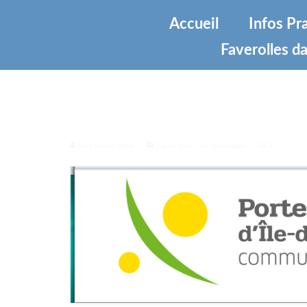
Accueil
Infos Pr
Faverolles da
Les Portes Euréliennes d’Il
par
Ludovic Brun
|
Classé dans :
Vie Municipale
|
0