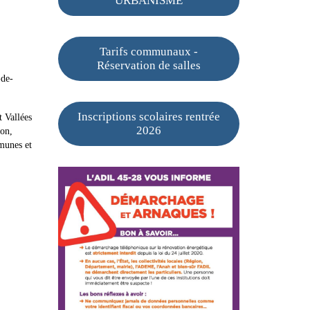
URBANISME
Tarifs communaux -
Réservation de salles
-de-
Inscriptions scolaires rentrée
 Vallées
2026
non,
munes et