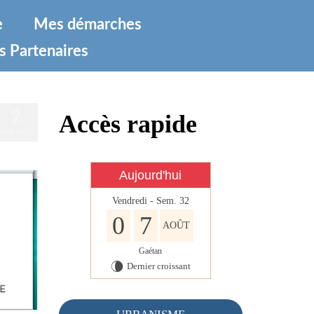
e
Mes démarches
s Partenaires
2
Accès rapide
AVR 2017
Aujourd'hui
Vendredi - Sem. 32
0
7
AOÛT
Gaétan
Dernier croissant
V