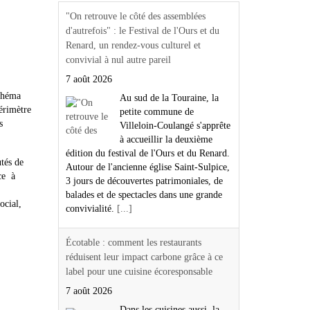
"On retrouve le côté des assemblées
d'autrefois" : le Festival de l'Ours et du
Renard, un rendez-vous culturel et
convivial à nul autre pareil
7 août 2026
chéma
Au sud de la Touraine, la
périmètre
petite commune de
s
Villeloin-Coulangé s'apprête
à accueillir la deuxième
édition du festival de l'Ours et du Renard.
tés de
Autour de l'ancienne église Saint-Sulpice,
ce à
3 jours de découvertes patrimoniales, de
balades et de spectacles dans une grande
social,
convivialité.
[...]
Écotable : comment les restaurants
réduisent leur impact carbone grâce à ce
label pour une cuisine écoresponsable
7 août 2026
Dans les cuisines aussi, la