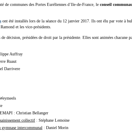
té de communes des Portes Euréliennes d’Ile-de-France, le
conseil communau
s
ont été installés lors de la séance du 12 janvier 2017. Ils ont élu par vote à bul
 Ramond et les vice-présidents.
s de décision, présidées de droit par la présidente. Elles sont animées chacune p
lippe Auffray
erre Ruaut
el Darrivere
 Weymeels
ie
GEMAPI : Christian Bellanger
ainissement collectif
: Stéphane Lemoine
n du gymnase intercommunal
: Daniel Morin