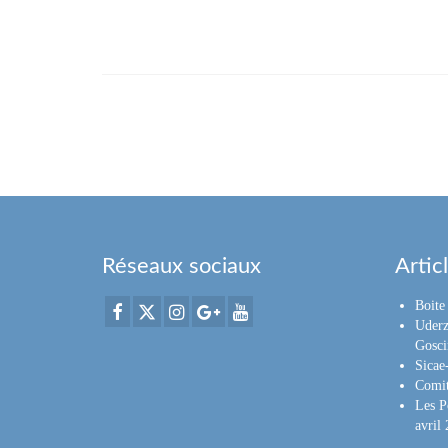
Réseaux sociaux
Artic
Boite 
Uderz
Gosci
Sica
Comit
Les P
avril