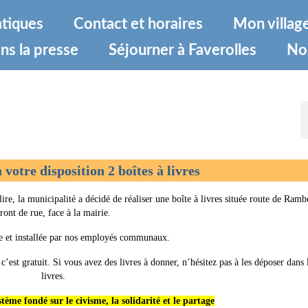
atiques
Contact et horaires
Mon villag
ns la presse
Séjourner à Faverolles
No
votre disposition 2 boîtes à livres
 lire, la municipalité a décidé de réaliser une boîte à livres située route de Rambo
front de rue, face à la mairie.
ue et installée par nos employés communaux.
c’est gratuit. Si vous avez des livres à donner, n’hésitez pas à les déposer dans 
livres.
stème fondé sur le civisme, la solidarité et le partage