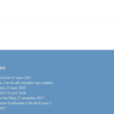
les
à livres
21 mars 2021
o s’en est allé rejoindre son compère
nny
25 mars 2020
e-ELY
6 avril 2018
é des Fêtes
27 novembre 2017
ortes Euréliennes d’Ile-De-France
2
 2017