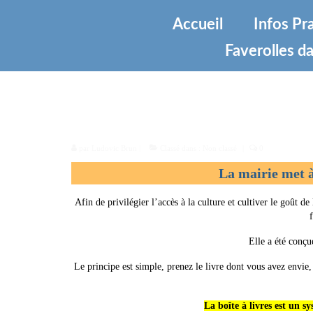
Accueil
Infos Pr
Faverolles da
Boite à livres
par
Ludovic Brun
|
Classé dans :
Non classé
|
0
La mairie met à 
Afin de privilégier l’accès à la culture et cultiver le goût de
Elle a été conç
Le principe est simple, prenez le livre dont vous avez envie, 
La boîte à livres est un sy