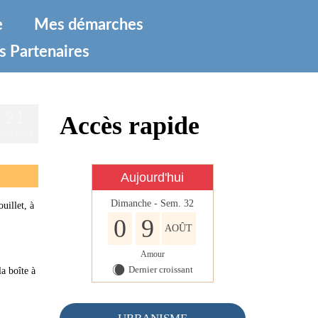
e
Mes démarches
s Partenaires
21
Accès rapide
MAR 2021
Aujourd'hui
Dimanche - Sem. 32
uillet, à
0
9
AOÛT
Amour
Dernier croissant
X
la boîte à