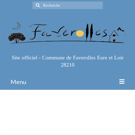
Rechercher
:
Site officiel - Commune de Faverolles Eure et Loir
28210
Menu
Accueil
a02000de95ad4073c553819926b4
Espace Pro
15
Infos Pratiques