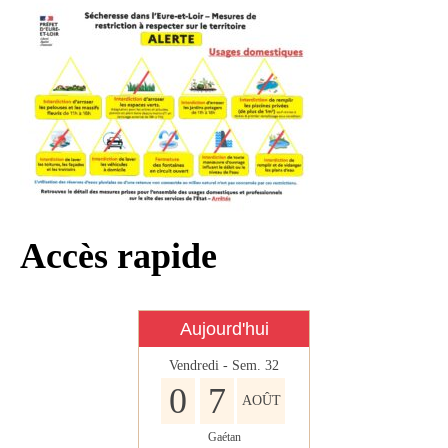
Infos règlementaires
Contact et horaires
Mon village
Mes démarches
Faverolles dans la presse
Faverolles Infos – Format
numérique
Accès rapide
Séjourner à Faverolles
Nos Partenaires
Aujourd'hui
Vendredi - Sem. 32
0
7
AOÛT
Gaétan