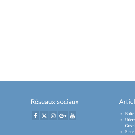
Réseaux sociaux
Artic
Boite 
Uderz
Gosci
Sica