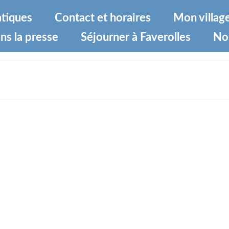
atiques
Contact et horaires
Mon villag
ns la presse
Séjourner à Faverolles
No