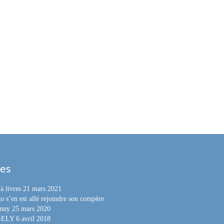
les
à livres
21 mars 2021
o s’en est allé rejoindre son compère
nny
25 mars 2020
e-ELY
6 avril 2018