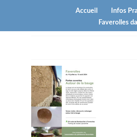
Accueil
Infos Pr
Faverolles da
affiche-copie