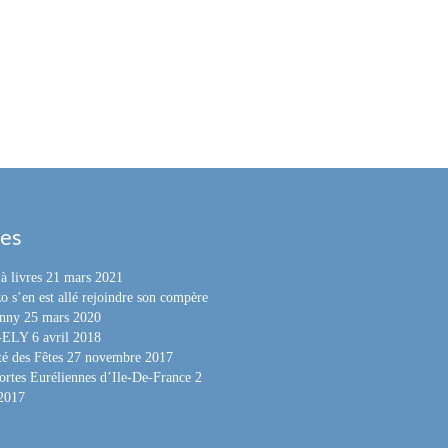
les
à livres
21 mars 2021
o s’en est allé rejoindre son compère
nny
25 mars 2020
e-ELY
6 avril 2018
é des Fêtes
27 novembre 2017
ortes Euréliennes d’Ile-De-France
2
 2017