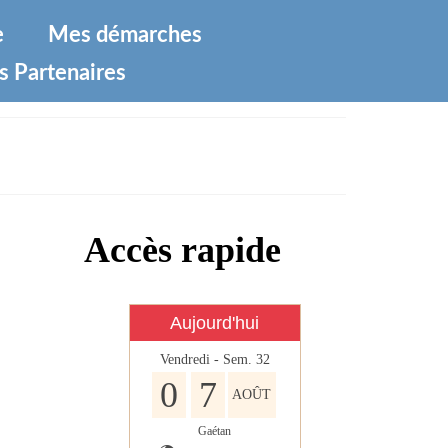
e
Mes démarches
s Partenaires
Accès rapide
Aujourd'hui
Vendredi - Sem. 32
0
7
AOÛT
Gaétan