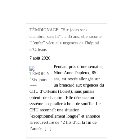
Actualités Région Centre
val de loire
TÉMOIGNAGE. "Six jours sans
chambre, sans lit" : à 85 ans, elle raconte
"l’enfer" vécu aux urgences de l'hôpital
d’Orléans
7 août 2026
Pendant près d’une semaine,
Nino-Anne Dupieux, 85
ans, est restée allongée sur
un brancard aux urgences du
CHU d’Orléans (Loiret), sans jamais
obtenir de chambre. Elle dénonce un
système hospitalier à bout de souffle. Le
CHU reconnaît une situation
"exceptionnellement longue" et annonce
la réouverture de 42 lits d’ici la fin de
l’année.
[...]