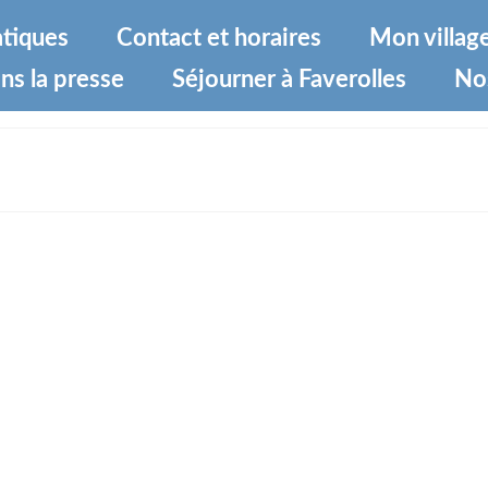
atiques
Contact et horaires
Mon villag
ns la presse
Séjourner à Faverolles
No
eufs (1)