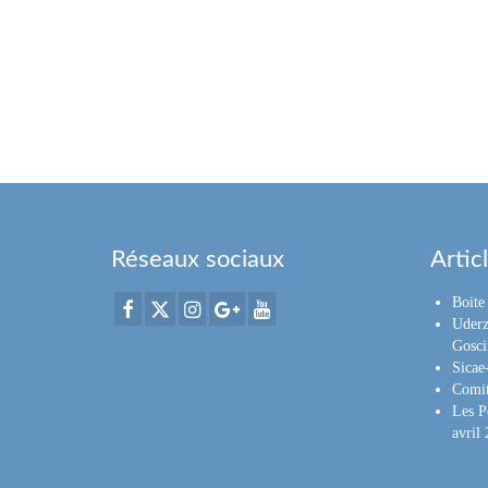
Réseaux sociaux
Artic
Boite 
Uderz
Gosci
Sica
Comit
Les P
avril