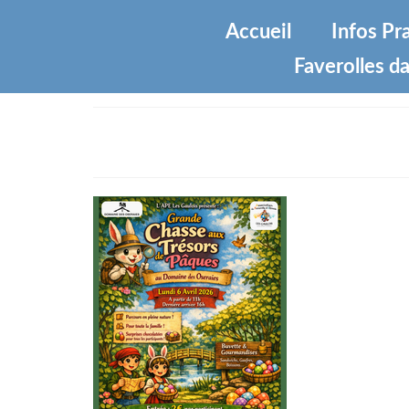
Accueil
Infos Pr
Faverolles da
Affiche Pâques Chasse aux o