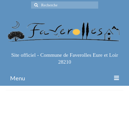
Rechercher
:
Site officiel - Commune de Faverolles Eure et Loir
28210
Menu
Accueil
Affiche-Sportive-Concours-
Espace Pro
Pétanque-Illustré-Vert-Marron-
Infos Pratiques
_1_