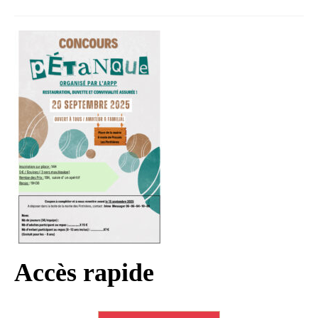
Infos règlementaires
Contact et horaires
Mon village
Mes démarches
Faverolles dans la presse
Faverolles Infos – Format
numérique
Séjourner à Faverolles
Nos Partenaires
Accès rapide