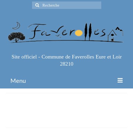
Rechercher
:
Site officiel - Commune de Faverolles Eure et Loir
28210
Menu
Accueil
Affiche-Tournoi-de-petanque-
Espace Pro
2024_v2-1
Infos Pratiques