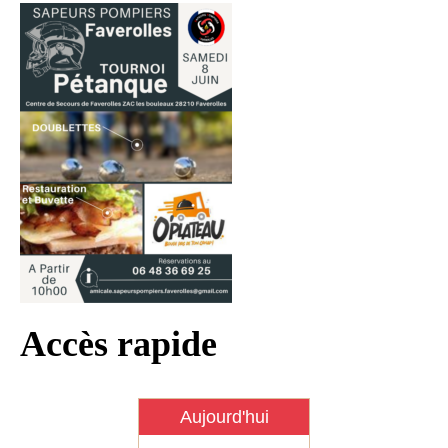
Infos règlementaires
Contact et horaires
Mon village
Mes démarches
Faverolles dans la presse
Faverolles Infos – Format
numérique
Séjourner à Faverolles
Nos Partenaires
Accès rapide
Aujourd'hui