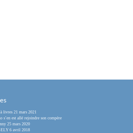
les
à livres
21 mars 2021
o s’en est allé rejoindre son compère
nny
25 mars 2020
e-ELY
6 avril 2018