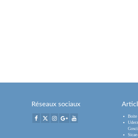
Réseaux sociaux
Artic
Boite 
Uderz
Gosci
Sica