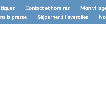
atiques
Contact et horaires
Mon villag
ns la presse
Séjourner à Faverolles
No