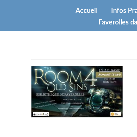
Accueil
Infos Pr
Faverolles da
anim-escape-game-18-mai