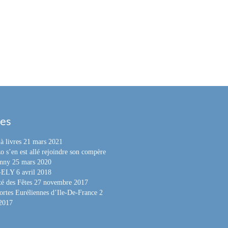
les
à livres
21 mars 2021
o s’en est allé rejoindre son compère
nny
25 mars 2020
e-ELY
6 avril 2018
é des Fêtes
27 novembre 2017
ortes Euréliennes d’Ile-De-France
2
 2017