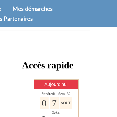
e
Mes démarches
s Partenaires
Accès rapide
Aujourd'hui
Vendredi - Sem. 32
0
7
AOÛT
Gaétan