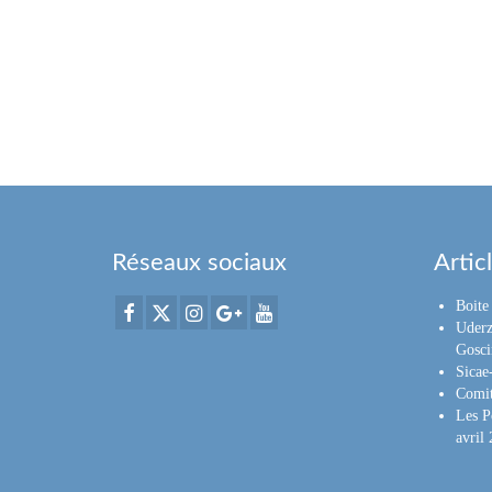
Réseaux sociaux
Artic
Boite 
Uderz
Gosci
Sica
Comit
Les P
avril