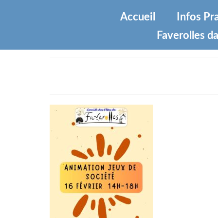
Accueil
Infos Pr
Faverolles da
animation jeux de sociétés F