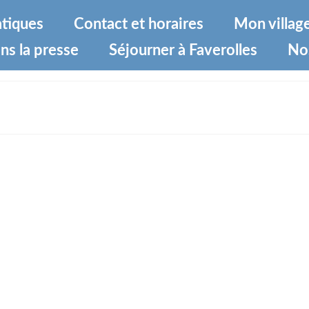
atiques
Contact et horaires
Mon villag
ns la presse
Séjourner à Faverolles
No
averolles