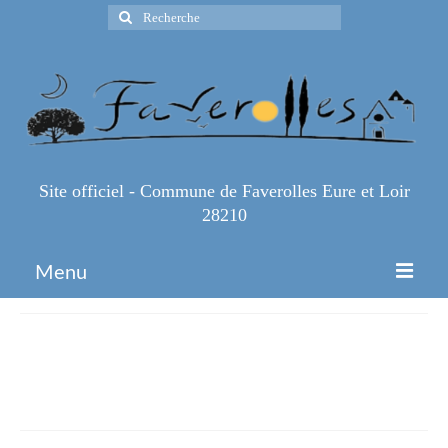
Rechercher
:
Site officiel - Commune de Faverolles Eure et Loir
28210
Menu
Accueil
Atelier-Numérique-Module-
Espace Pro
Photos
Infos Pratiques