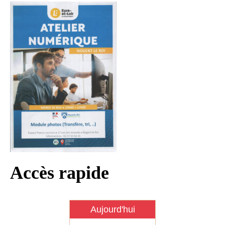
Infos règlementaires
Contact et horaires
Mon village
Mes démarches
Faverolles dans la presse
Faverolles Infos – Format
numérique
Séjourner à Faverolles
Nos Partenaires
Accès rapide
Aujourd'hui