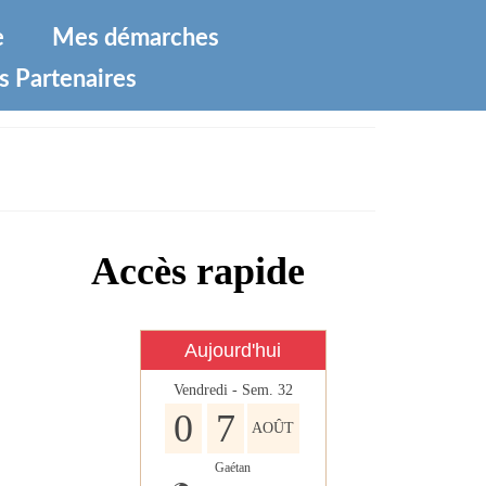
e
Mes démarches
s Partenaires
Accès rapide
Aujourd'hui
Vendredi - Sem. 32
0
7
AOÛT
Gaétan