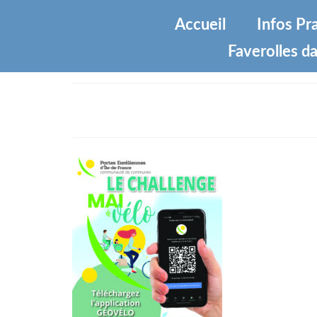
Accueil
Infos Pr
Faverolles da
c059320d5a3c43a6f517f9