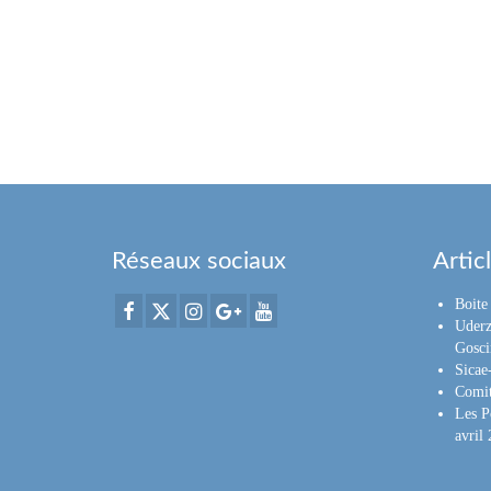
Réseaux sociaux
Artic
Boite 
Uderz
Gosci
Sica
Comit
Les P
avril