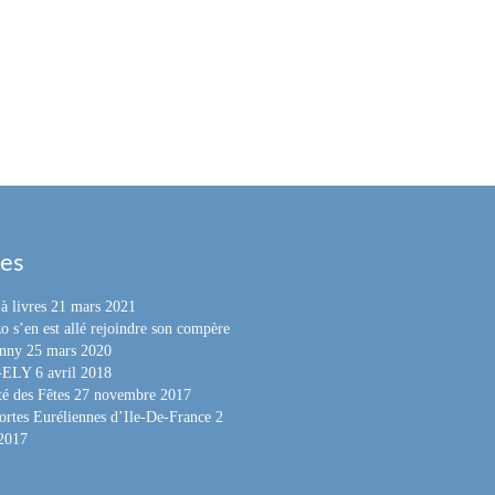
les
à livres
21 mars 2021
o s’en est allé rejoindre son compère
nny
25 mars 2020
e-ELY
6 avril 2018
é des Fêtes
27 novembre 2017
ortes Euréliennes d’Ile-De-France
2
 2017