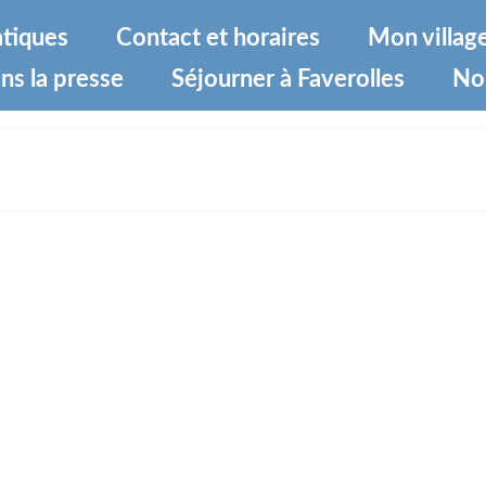
atiques
Contact et horaires
Mon villag
ns la presse
Séjourner à Faverolles
No
c93b0e01325OlUqzahLSkKJlvm-0