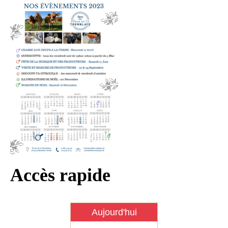
Infos règlementaires
Contact et horaires
Mon village
Mes démarches
Faverolles dans la presse
Faverolles Infos – Format
numérique
Séjourner à Faverolles
Nos Partenaires
Accès rapide
Aujourd'hui