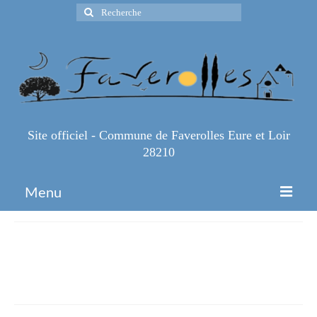
Rechercher
:
Site officiel - Commune de Faverolles Eure et Loir
28210
Menu
Accueil
Calendrier-2023-evenements-
Espace Pro
ferme-tremblaye-1
Infos Pratiques