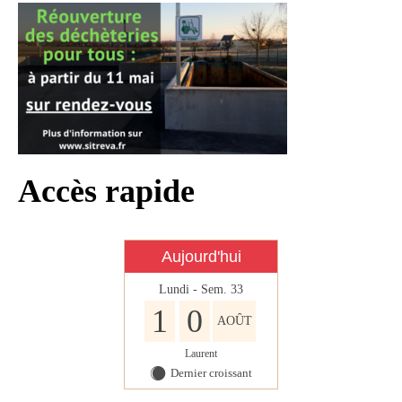
Infos règlementaires
Contact et horaires
Mon village
Mes démarches
Faverolles dans la presse
Accès rapide
Faverolles Infos – Format
numérique
Séjourner à Faverolles
Aujourd'hui
Nos Partenaires
Lundi - Sem. 33
1
0
AOÛT
Laurent
Dernier croissant
Y