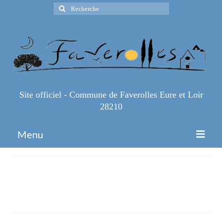
Rechercher
:
Site officiel - Commune de Faverolles Eure et Loir
28210
Menu
Accueil
CANVA-Réouverture-
Espace Pro
déchèteries-particuliers-et-pros
Infos Pratiques