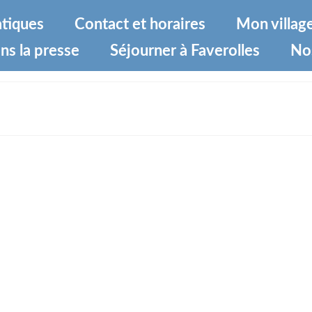
atiques
Contact et horaires
Mon villag
ns la presse
Séjourner à Faverolles
No