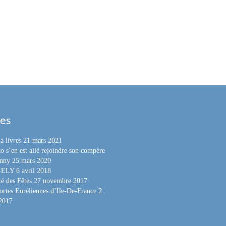
les
à livres
21 mars 2021
o s’en est allé rejoindre son compère
nny
25 mars 2020
e-ELY
6 avril 2018
é des Fêtes
27 novembre 2017
ortes Euréliennes d’Ile-De-France
2
 2017