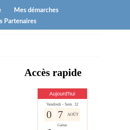
e
Mes démarches
s Partenaires
Accès rapide
Aujourd'hui
Vendredi - Sem. 32
0
7
AOÛT
Gaétan