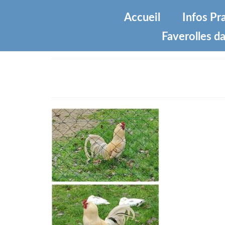
Accueil
Infos Pr
Faverolles da
coq