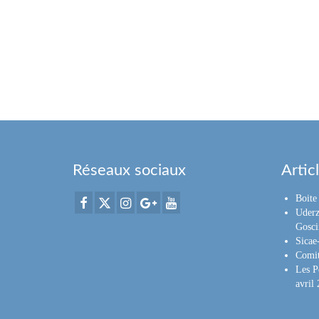
Réseaux sociaux
Artic
Boite 
Uderz
Gosci
Sica
Comit
Les P
avril