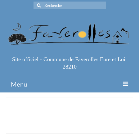
Rechercher
:
Site officiel - Commune de Faverolles Eure et Loir
28210
Menu
Accueil
csm_masque-
Espace Pro
obligatoire_0016cf09ae
Infos Pratiques