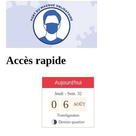
Infos règlementaires
Contact et horaires
Mon village
Mes démarches
Faverolles dans la presse
Accès rapide
Faverolles Infos – Format
numérique
Séjourner à Faverolles
Aujourd'hui
Jeudi - Sem. 32
Nos Partenaires
0
6
AOÛT
Transfiguration
Dernier quartier
U