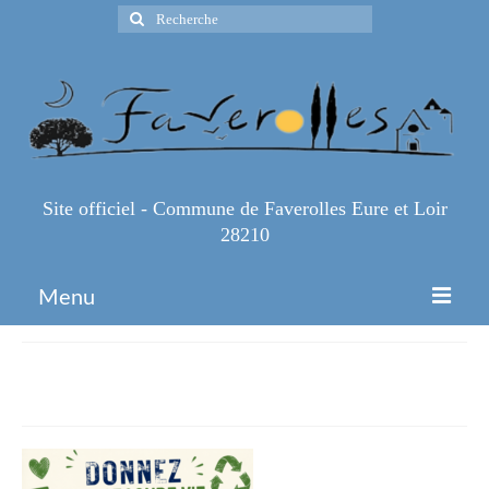
Rechercher
:
Site officiel - Commune de Faverolles Eure et Loir
28210
Menu
Accueil
Don jeux école
Espace Pro
Infos Pratiques