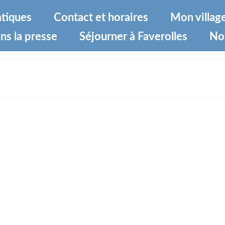
atiques
Contact et horaires
Mon villag
ns la presse
Séjourner à Faverolles
No
-eee882053230