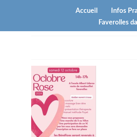
Accueil
Infos Pr
Faverolles da
edf328f8-54df-4557-9c2a