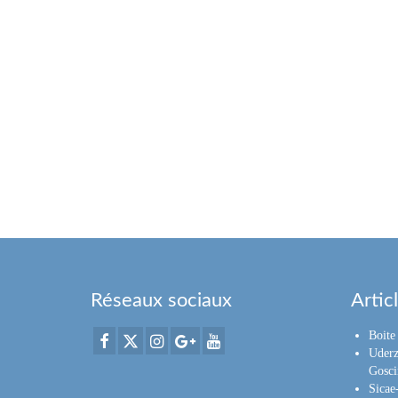
Réseaux sociaux
Artic
Boite 
Uderz
Gosci
Sica