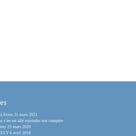
les
à livres
21 mars 2021
o s’en est allé rejoindre son compère
nny
25 mars 2020
e-ELY
6 avril 2018