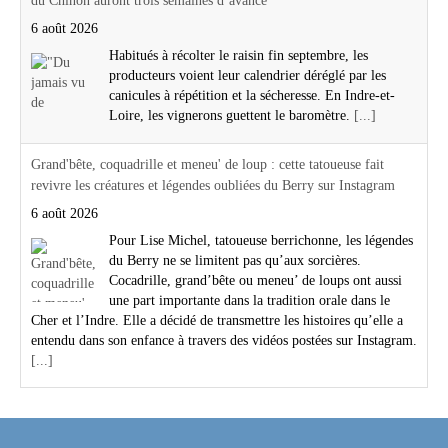
du Chinon auront trois semaines d’avance
6 août 2026
Habitués à récolter le raisin fin septembre, les
producteurs voient leur calendrier déréglé par les
canicules à répétition et la sécheresse. En Indre-et-
Loire, les vignerons guettent le baromètre.
[...]
Grand'bête, coquadrille et meneu' de loup : cette tatoueuse fait
revivre les créatures et légendes oubliées du Berry sur Instagram
6 août 2026
Pour Lise Michel, tatoueuse berrichonne, les légendes
du Berry ne se limitent pas qu’aux sorcières.
Cocadrille, grand’bête ou meneu’ de loups ont aussi
une part importante dans la tradition orale dans le
Cher et l’Indre. Elle a décidé de transmettre les histoires qu’elle a
entendu dans son enfance à travers des vidéos postées sur Instagram.
[...]